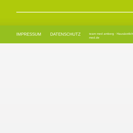
IMPRESSUM
DATENSCHUTZ
team med
amberg · Hausärztlic
med.de